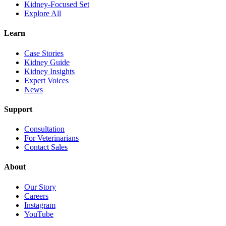
Kidney-Focused Set
Explore All
Learn
Case Stories
Kidney Guide
Kidney Insights
Expert Voices
News
Support
Consultation
For Veterinarians
Contact Sales
About
Our Story
Careers
Instagram
YouTube