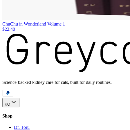
ChuChu in Wonderland Volume 1
$22.40
Science-backed kidney care for cats, built for daily routines.
KO
Shop
Dr. Toru