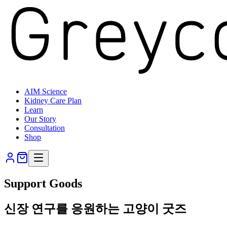
AIM Science
Kidney Care Plan
Learn
Our Story
Consultation
Shop
Support Goods
신장 연구를 응원하는 고양이 굿즈