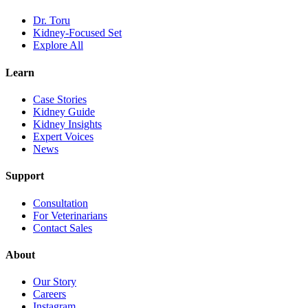
Dr. Toru
Kidney-Focused Set
Explore All
Learn
Case Stories
Kidney Guide
Kidney Insights
Expert Voices
News
Support
Consultation
For Veterinarians
Contact Sales
About
Our Story
Careers
Instagram