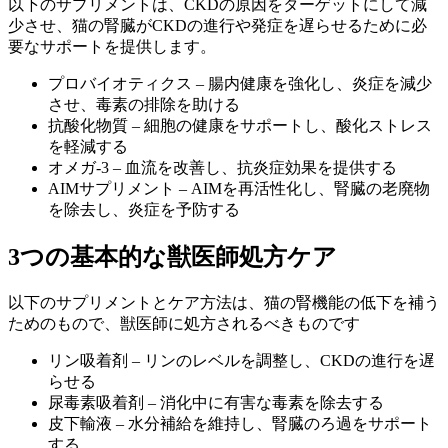
以下のサプリメントは、CKDの原因をターゲットにして減
少させ、猫の腎臓がCKDの進行や発症を遅らせるために必
要なサポートを提供します。
プロバイオティクス – 腸内健康を強化し、炎症を減少
させ、毒素の排除を助ける
抗酸化物質 – 細胞の健康をサポートし、酸化ストレス
を軽減する
オメガ-3 – 血流を改善し、抗炎症効果を提供する
AIMサプリメント – AIMを再活性化し、腎臓の老廃物
を除去し、炎症を予防する
3つの基本的な獣医師処方ケア
以下のサプリメントとケア方法は、猫の腎機能の低下を補う
ためのもので、獣医師に処方されるべきものです
リン吸着剤 – リンのレベルを調整し、CKDの進行を遅
らせる
尿毒素吸着剤 – 消化中に有害な毒素を除去する
皮下輸液 – 水分補給を維持し、腎臓のろ過をサポート
する