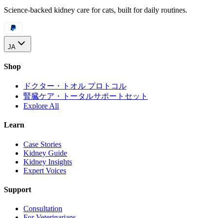
Science-backed kidney care for cats, built for daily routines.
JA
Shop
ドクター・トオル プロトコル
腎臓ケア・トータルサポートセット
Explore All
Learn
Case Stories
Kidney Guide
Kidney Insights
Expert Voices
Support
Consultation
For Veterinarians