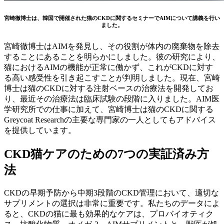
宮崎徹博士は、韓国で開催された猫のCKDに関するセミナーでAIMについて講義を行い
ました。
宮崎徹博士はAIMを発見し、その役割が体内の廃棄物を除去
することにあることを明らかにしました。彼の研究により、
猫におけるAIMの機能が正常に働かず、これがCKDに対す
る高い感受性を引き起こすことが判明しました。現在、宮崎
博士は猫のCKDに対する注射ベースの治療法を開発してお
り、最近その治療法は臨床試験の段階に入りました。AIM医
学研究所での仕事に加えて、宮崎博士は猫のCKDに関する
Greycoat Researchの主要な専門家の一人としてもアドバイス
を提供しています。
CKD猫ケアのための7つの実証済み方
法
CKDの早期予防から中期3段階のCKD管理において、適切な
サプリメントの選択は非常に重要です。私たちのデータによ
ると、CKDの猫に最も効果的なケアは、プロバイオティク