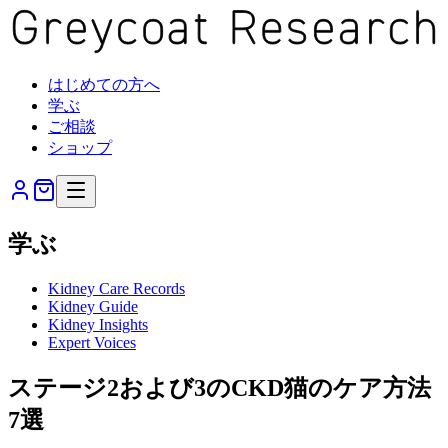
はじめての方へ
学ぶ
ご相談
ショップ
学ぶ
Kidney Care Records
Kidney Guide
Kidney Insights
Expert Voices
ステージ2および3のCKD猫のケア方法
7選