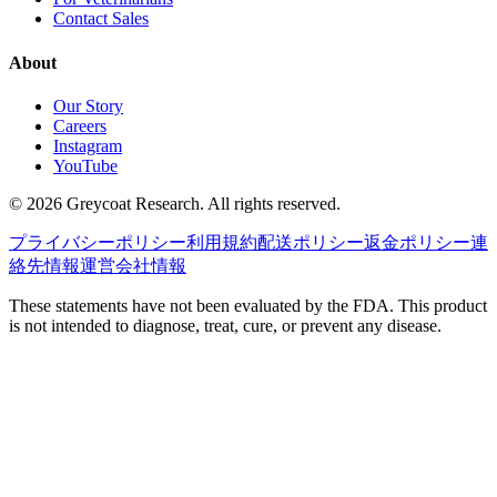
Contact Sales
About
Our Story
Careers
Instagram
YouTube
©
2026
Greycoat Research. All rights reserved.
プライバシーポリシー
利用規約
配送ポリシー
返金ポリシー
連
絡先情報
運営会社情報
These statements have not been evaluated by the FDA. This product
is not intended to diagnose, treat, cure, or prevent any disease.