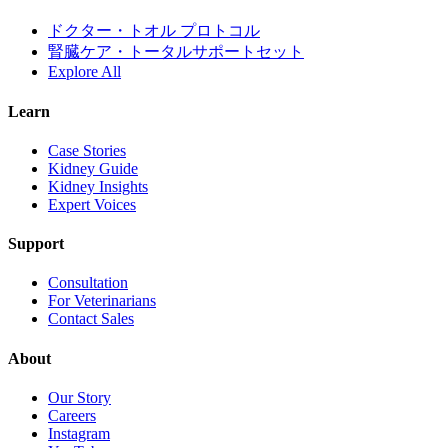
ドクター・トオル プロトコル
腎臓ケア・トータルサポートセット
Explore All
Learn
Case Stories
Kidney Guide
Kidney Insights
Expert Voices
Support
Consultation
For Veterinarians
Contact Sales
About
Our Story
Careers
Instagram