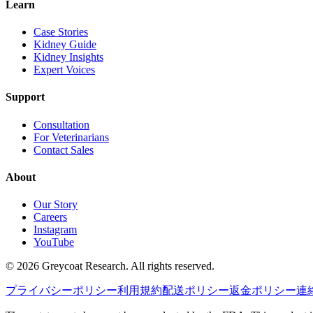
Learn
Case Stories
Kidney Guide
Kidney Insights
Expert Voices
Support
Consultation
For Veterinarians
Contact Sales
About
Our Story
Careers
Instagram
YouTube
©
2026
Greycoat Research. All rights reserved.
プライバシーポリシー
利用規約
配送ポリシー
返金ポリシー
連