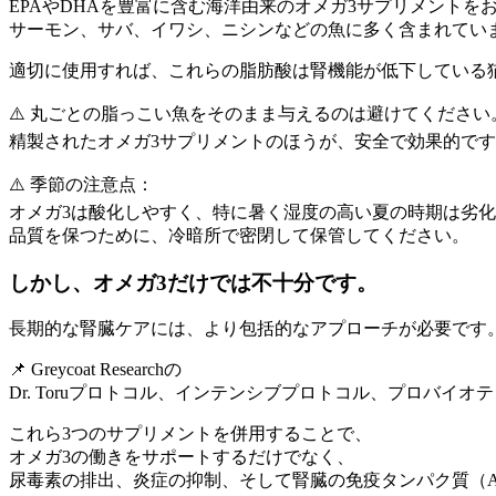
EPAやDHAを豊富に含む海洋由来のオメガ3サプリメントを
サーモン、サバ、イワシ、ニシンなどの魚に多く含まれてい
適切に使用すれば、これらの脂肪酸は腎機能が低下している
⚠️ 丸ごとの脂っこい魚をそのまま与えるのは避けてください
精製されたオメガ3サプリメントのほうが、安全で効果的で
⚠️ 季節の注意点：
オメガ3は酸化しやすく、特に暑く湿度の高い夏の時期は劣
品質を保つために、冷暗所で密閉して保管してください。
しかし、オメガ3だけでは不十分です。
長期的な腎臓ケアには、より包括的なアプローチが必要です
📌 Greycoat Researchの
Dr. Toruプロトコル、インテンシブプロトコル、プロバイオ
これら3つのサプリメントを併用することで、
オメガ3の働きをサポートするだけでなく、
尿毒素の排出、炎症の抑制、そして腎臓の免疫タンパク質（A