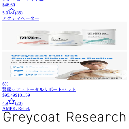
$46.60
5.0
(
85
)
アクティベーター
6
%
腎臓ケア・トータルサポートセット
$95.49
$101.59
4.9
(
20
)
AMPK. Relief.