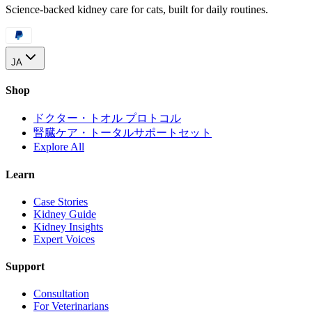
Science-backed kidney care for cats, built for daily routines.
JA
Shop
ドクター・トオル プロトコル
腎臓ケア・トータルサポートセット
Explore All
Learn
Case Stories
Kidney Guide
Kidney Insights
Expert Voices
Support
Consultation
For Veterinarians