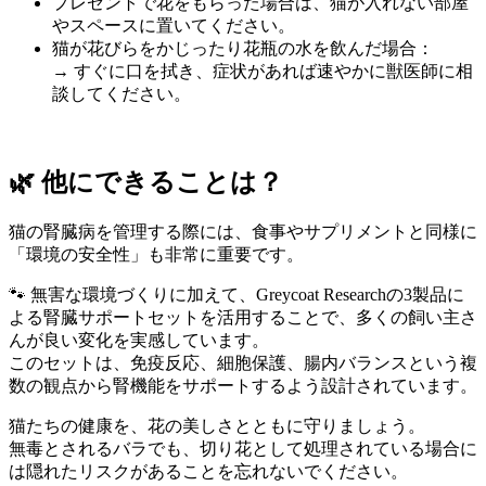
プレゼントで花をもらった場合は、猫が入れない部屋
やスペースに置いてください。
猫が花びらをかじったり花瓶の水を飲んだ場合：
→ すぐに口を拭き、症状があれば速やかに獣医師に相
談してください。
🌿 他にできることは？
猫の腎臓病を管理する際には、食事やサプリメントと同様に
「環境の安全性」も非常に重要です。
🐾 無害な環境づくりに加えて、Greycoat Researchの3製品に
よる腎臓サポートセットを活用することで、多くの飼い主さ
んが良い変化を実感しています。
このセットは、免疫反応、細胞保護、腸内バランスという複
数の観点から腎機能をサポートするよう設計されています。
猫たちの健康を、花の美しさとともに守りましょう。
無毒とされるバラでも、切り花として処理されている場合に
は隠れたリスクがあることを忘れないでください。