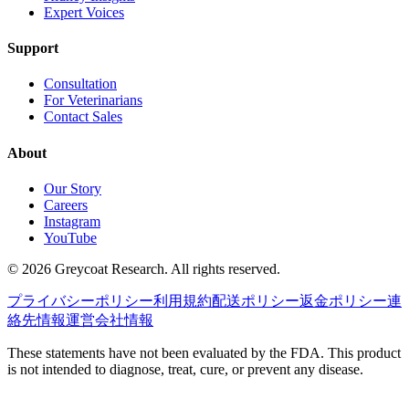
Expert Voices
Support
Consultation
For Veterinarians
Contact Sales
About
Our Story
Careers
Instagram
YouTube
©
2026
Greycoat Research. All rights reserved.
プライバシーポリシー
利用規約
配送ポリシー
返金ポリシー
連
絡先情報
運営会社情報
These statements have not been evaluated by the FDA. This product
is not intended to diagnose, treat, cure, or prevent any disease.