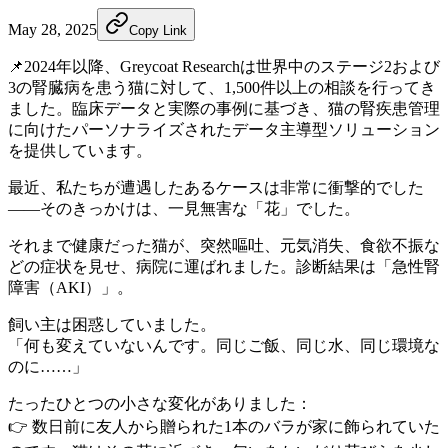
May 28, 2025
Copy Link
📌2024年以降、Greycoat Researchは世界中のステージ2および
3の腎臓病を患う猫に対して、1,500件以上の相談を行ってき
ました。臨床データと実際の事例に基づき、猫の腎疾患管理
に向けたパーソナライズされたデータ主導型ソリューション
を提供しています。
最近、私たちが遭遇したあるケースは非常に衝撃的でした
——そのきっかけは、一見無害な「花」でした。
それまで健康だった猫が、突然嘔吐、元気消失、食欲不振な
どの症状を見せ、病院に運ばれました。診断結果は「急性腎
障害（AKI）」。
飼い主は困惑していました。
「何も変えていないんです。同じご飯、同じ水、同じ環境な
のに……」
たったひとつの小さな変化がありました：
👉 数日前に友人から贈られた1本のバラが家に飾られていた