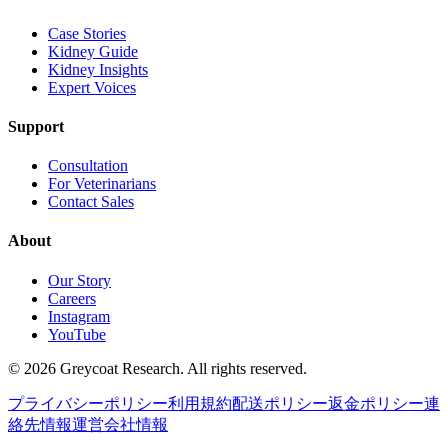
Case Stories
Kidney Guide
Kidney Insights
Expert Voices
Support
Consultation
For Veterinarians
Contact Sales
About
Our Story
Careers
Instagram
YouTube
©
2026
Greycoat Research. All rights reserved.
プライバシーポリシー
利用規約
配送ポリシー
返金ポリシー
連
絡先情報
運営会社情報