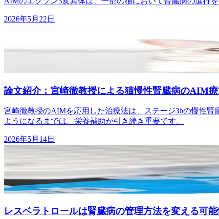
AIMのエクソン3変異体は、一部の猫において腎臓病の進行
2026年5月22日
論文紹介：宮崎徹教授による猫慢性腎臓病のAIM療
宮崎徹教授のAIMを応用した治療法は、ステージ3bの慢性
ようになるまでは、栄養補助が引き続き重要です。
2026年5月14日
レスベラトロールは腎臓病の管理方法を変える可能