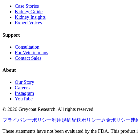
Case Stories
Kidney Guide
Kidney Insights
Expert Voices
Support
Consultation
For Veterinarians
Contact Sales
About
Our Story
Careers
Instagram
YouTube
©
2026
Greycoat Research. All rights reserved.
プライバシーポリシー
利用規約
配送ポリシー
返金ポリシー
連
These statements have not been evaluated by the FDA. This product is 