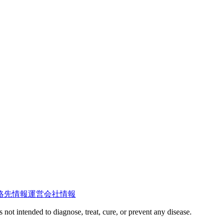
絡先情報
運営会社情報
not intended to diagnose, treat, cure, or prevent any disease.