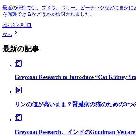
最近の研究では、ブドウ、ベリー、ピーナッツなどに自然に
を保護できるかどうかが検討されました。
2025年4月3日
次へ
最新の記事
Greycoat Research to Introduce “Cat Kidney S
リンの値が高いまま？腎臓病の猫のための3つ
Greycoat Research、インドのGoodman Ve