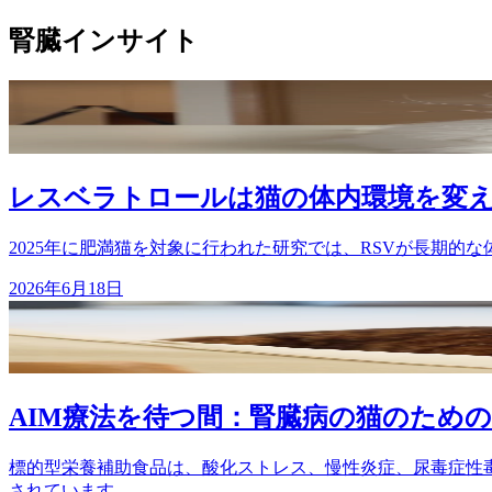
腎臓インサイト
レスベラトロールは猫の体内環境を変
2025年に肥満猫を対象に行われた研究では、RSVが長期
2026年6月18日
AIM療法を待つ間：腎臓病の猫のため
標的型栄養補助食品は、酸化ストレス、慢性炎症、尿毒症性
されています。