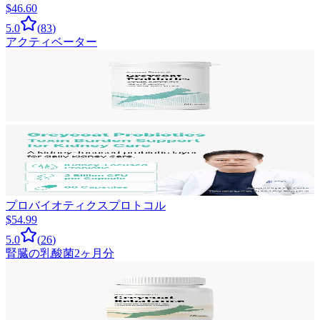
$46.60
5.0
(
83
)
アクティベーター
プロバイオティクスプロトコル
$54.99
5.0
(
26
)
腎臓の乳酸菌
2ヶ月分