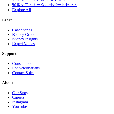
腎臓ケア・トータルサポートセット
Explore All
Learn
Case Stories
Kidney Guide
Kidney Insights
Expert Voices
Support
Consultation
For Veterinarians
Contact Sales
About
Our Story
Careers
Instagram
YouTube