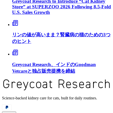
Greycoat Research to Introduce “Cat Kidney
Store” at SUPERZOO 2026 Following 8.5-Fold
U.S. Sales Growth
リンの値が高いまま？腎臓病の猫のための3つ
のヒント
Greycoat Research、インドのGoodman
Vetcareと独占販売提携を締結
Science-backed kidney care for cats, built for daily routines.