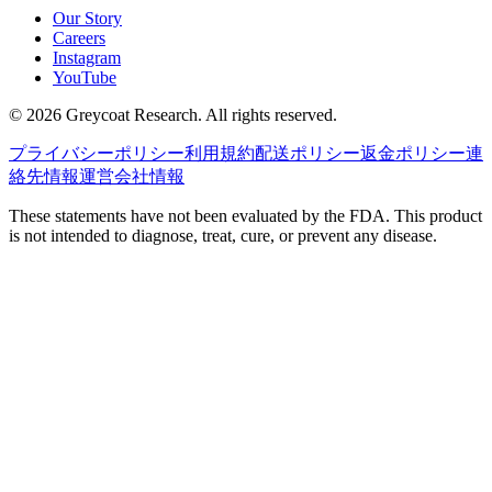
Our Story
Careers
Instagram
YouTube
©
2026
Greycoat Research. All rights reserved.
プライバシーポリシー
利用規約
配送ポリシー
返金ポリシー
連
絡先情報
運営会社情報
These statements have not been evaluated by the FDA. This product
is not intended to diagnose, treat, cure, or prevent any disease.