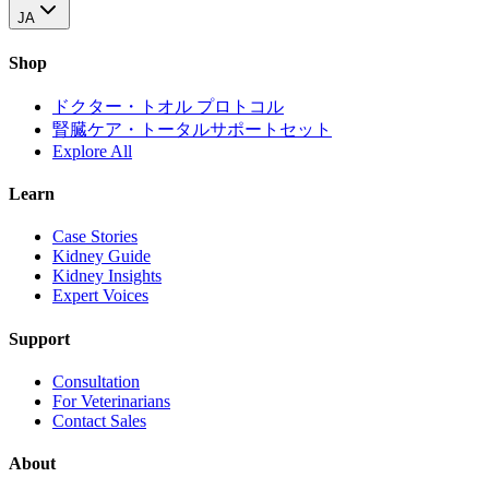
JA
Shop
ドクター・トオル プロトコル
腎臓ケア・トータルサポートセット
Explore All
Learn
Case Stories
Kidney Guide
Kidney Insights
Expert Voices
Support
Consultation
For Veterinarians
Contact Sales
About