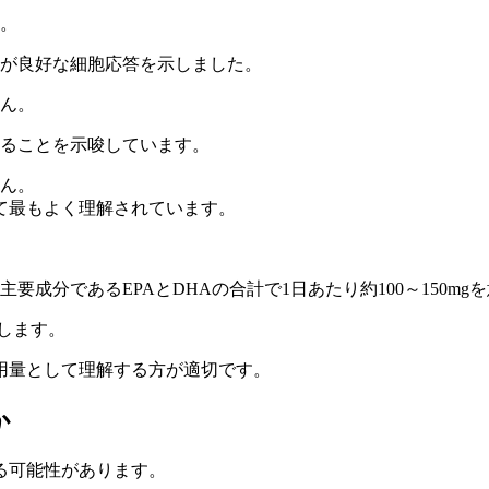
ん。
方が良好な細胞応答を示しました。
せん。
あることを示唆しています。
せん。
て最もよく理解されています。
メガ3の主要成分であるEPAとDHAの合計で1日あたり約100～150m
当します。
用量として理解する方が適切です。
か
る可能性があります。