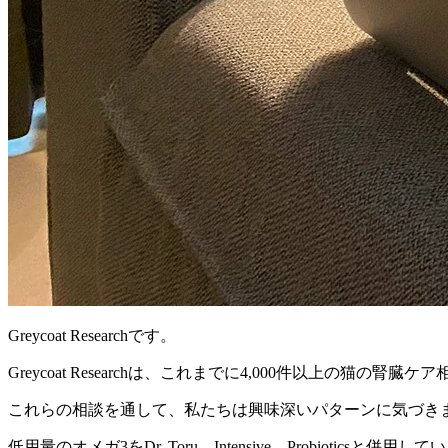
Greycoat Researchです。
Greycoat Researchは、これまでに4,000件以上の猫の腎
これらの相談を通して、私たちは興味深いパターンに気づき
低用量のオメガ3をDr. Toru、Intensive、Probiot